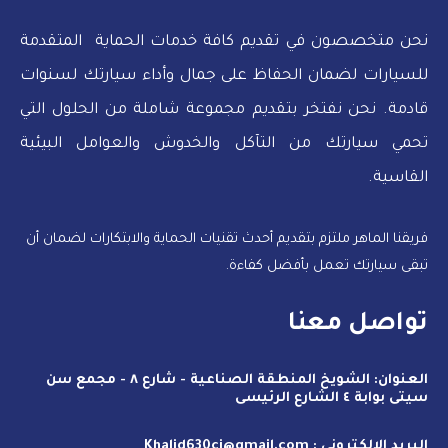
نحن متخصصون في تقديم كافة خدمات الحماية المتقدمة
للسيارات لضمان الحفاظ على جمال وأداء سيارتك لسنوات
قادمة. نحن نفتخر بتقديم مجموعة شاملة من الحلول التي
تحمي سيارتك من التآكل والخدوش والعوامل البيئية
القاسية.
فريقنا الماهر ملتزم بتقديم أحدث تقنيات الحماية والابتكارات لضمان أن
تبقى سيارتك تعمل بأفضل كفاءة.
تواصل معنا
العنوان: الشويخ المنطقة الصناعية - شارع ٨ - مجمع سن
سيتى بوابة ٤ الشارع الرئيسى
البريد الإلكتروني : Khalid630ci@gmail.com