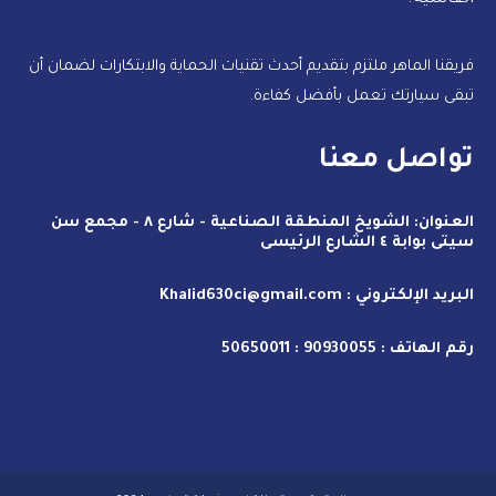
فريقنا الماهر ملتزم بتقديم أحدث تقنيات الحماية والابتكارات لضمان أن
تبقى سيارتك تعمل بأفضل كفاءة.
تواصل معنا
العنوان: الشويخ المنطقة الصناعية - شارع ٨ - مجمع سن
سيتى بوابة ٤ الشارع الرئيسى
البريد الإلكتروني : Khalid630ci@gmail.com
رقم الهاتف : 90930055 :
11
506500